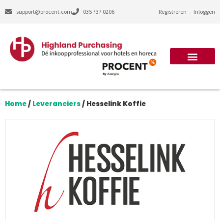
support@procent.com
035 737 0206
Registreren
–
Inloggen
Home
/
Leveranciers
/
Hesselink Koffie