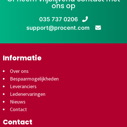
ons op
035 737 0206
support@procent.com
Informatie
Over ons
Bespaarmogelijkheden
Leveranciers
Ledenervaringen
Nieuws
Contact
Contact