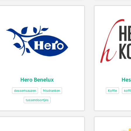
Hero Benelux
Hes
dessertsauzen
frisdranken
Koffie
koff
tussendoortjes