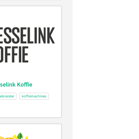
selink Koffie
iebrander
koffiemachines