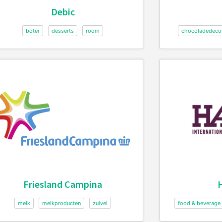
Debic
boter
desserts
room
chocoladedecor
Friesland Campina
H
melk
melkproducten
zuivel
food & beverage