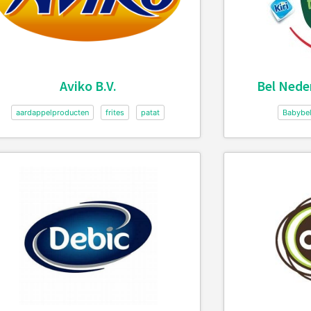
Aviko B.V.
Bel Nede
aardappelproducten
frites
patat
Babybe