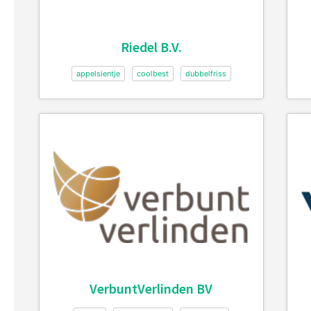
Riedel B.V.
appelsientje
coolbest
dubbelfriss
VerbuntVerlinden BV