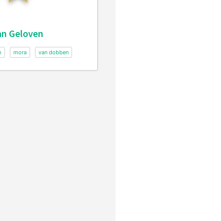
an Geloven
m
mora
van dobben