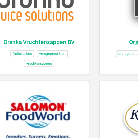
Oranka Vruchtensappen BV
Org
fruitdranken
versgeperst fruit
biologisch 
vruchtensappen