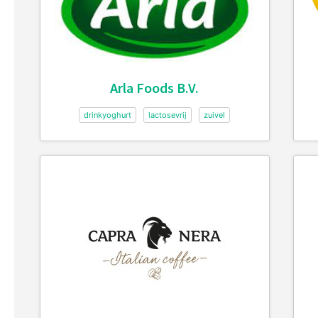
Arla Foods B.V.
drinkyoghurt
lactosevrij
zuivel