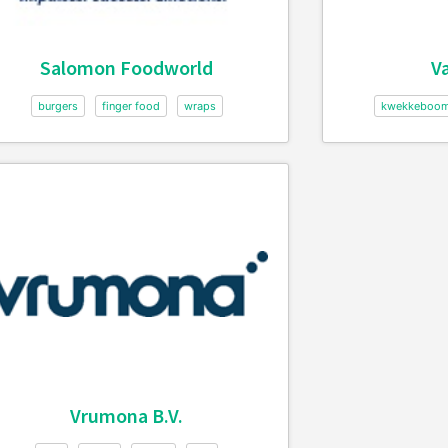
Salomon Foodworld
V
burgers
finger food
wraps
kwekkeboo
Vrumona B.V.