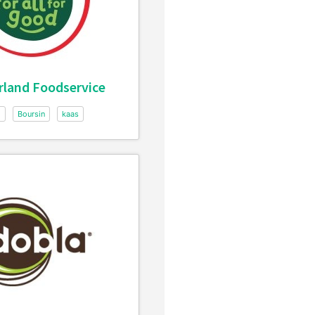
rland Foodservice
l
Boursin
kaas