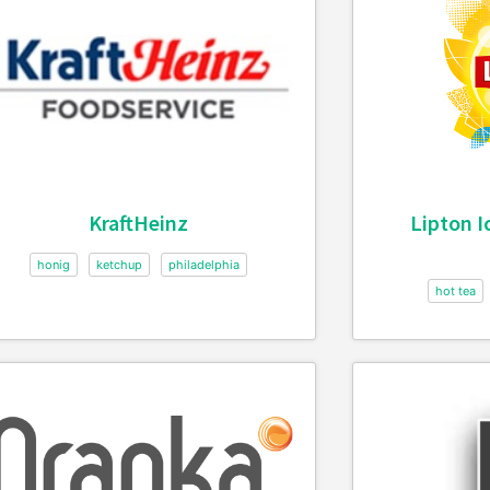
KraftHeinz
Lipton I
honig
ketchup
philadelphia
hot tea