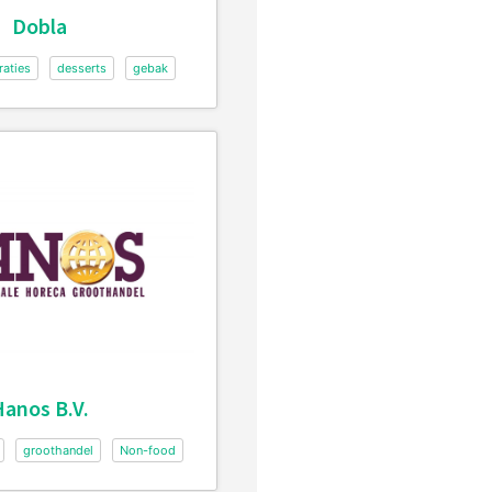
Dobla
aties
desserts
gebak
anos B.V.
groothandel
Non-food