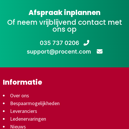
Afspraak inplannen
Of neem vrijblijvend contact met
ons op
035 737 0206
support@procent.com
Informatie
Over ons
Bespaarmogelijkheden
Leveranciers
Ledenervaringen
Nieuws