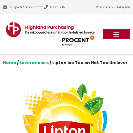
support@procent.com
035 737 0206
Registreren
–
Inloggen
Home
/
Leveranciers
/
Lipton Ice Tea en Hot Tea Unilever