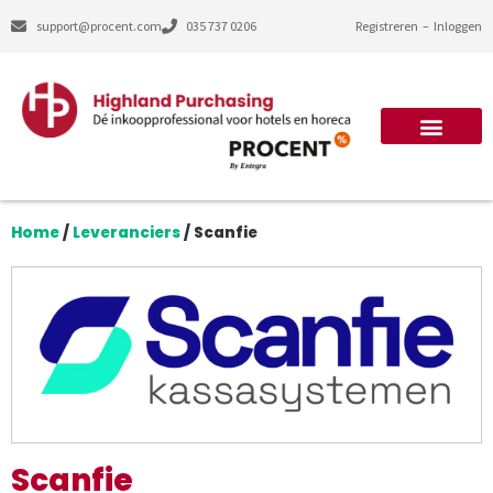
support@procent.com
035 737 0206
Registreren
–
Inloggen
Home
/
Leveranciers
/
Scanfie
Scanfie