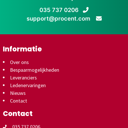
035 737 0206
support@procent.com
Informatie
Over ons
Bespaarmogelijkheden
Leveranciers
Ledenervaringen
Nieuws
Contact
Contact
035 737 0206