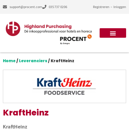
support@procent.com
035 737 0206
Registreren
–
Inloggen
Home
/
Leveranciers
/
KraftHeinz
KraftHeinz
KraftHeinz