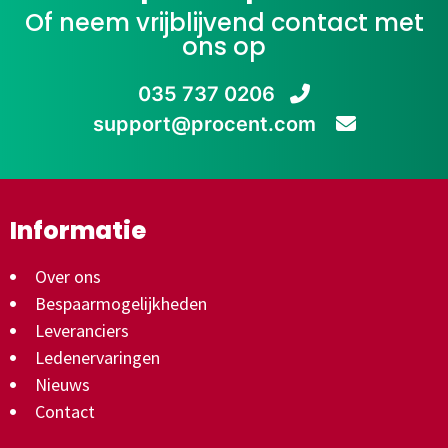
Of neem vrijblijvend contact met
ons op
035 737 0206
support@procent.com
Informatie
Over ons
Bespaarmogelijkheden
Leveranciers
Ledenervaringen
Nieuws
Contact