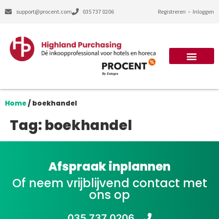
support@procent.com
035 737 0206
Registreren
–
Inloggen
Home
/
boekhandel
Tag:
boekhandel
Afspraak inplannen
Of neem vrijblijvend contact met
ons op
035 737 0206