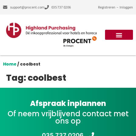
support@procent.com
035 737 0206
Registreren
–
Inloggen
Home
/
coolbest
Tag:
coolbest
Afspraak inplannen
Of neem vrijblijvend contact met
ons op
035 737 0206