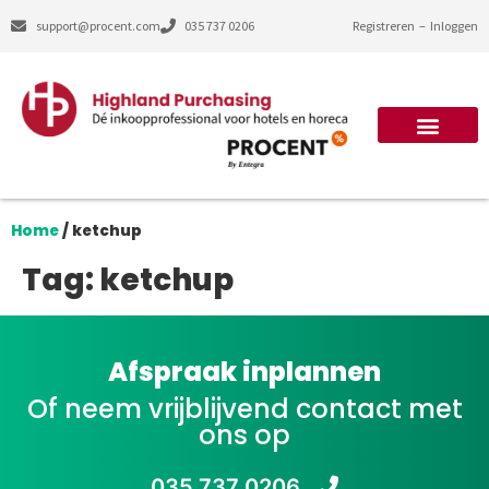
support@procent.com
035 737 0206
Registreren
–
Inloggen
Home
/
ketchup
Tag:
ketchup
Afspraak inplannen
Of neem vrijblijvend contact met
ons op
035 737 0206