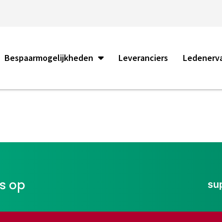
Bespaarmogelijkheden
Leveranciers
Ledenerv
ns op
su