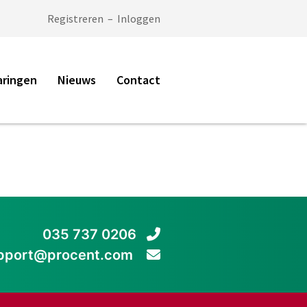
Registreren
–
Inloggen
aringen
Nieuws
Contact
035 737 0206
pport@procent.com