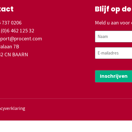
tact
Blijf op d
 737 0206
Meld u aan voor 
(0)6 462 125 32
Naam
pport@procent.com
alaan 7B
E-
42 CN BAARN
mailadres
CAPTCHA
acyverklaring