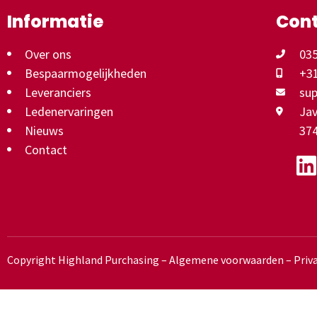
Informatie
Con
Over ons
035
Bespaarmogelijkheden
+31
Leveranciers
su
Ledenervaringen
Jav
Nieuws
37
Contact
Copyright Highland Purchasing –
Algemene voorwaarden
–
Priv