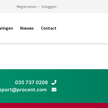
Registreren
–
Inloggen
aringen
Nieuws
Contact
035 737 0206
pport@procent.com