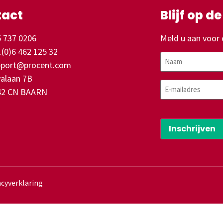
tact
Blijf op d
 737 0206
Meld u aan voor 
(0)6 462 125 32
Naam
pport@procent.com
alaan 7B
E-
42 CN BAARN
mailadres
CAPTCHA
acyverklaring