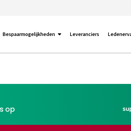
Bespaarmogelijkheden
Leveranciers
Ledenerv
ns op
su