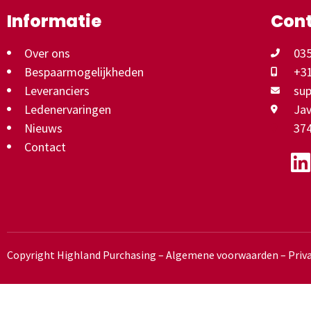
Informatie
Con
Over ons
035
Bespaarmogelijkheden
+31
Leveranciers
su
Ledenervaringen
Jav
Nieuws
37
Contact
Copyright Highland Purchasing –
Algemene voorwaarden
–
Priv